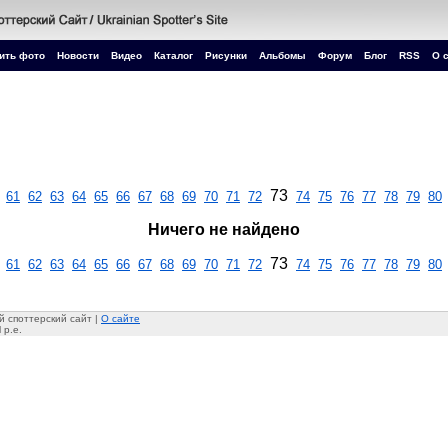
ить фото
Новости
Видео
Каталог
Рисунки
Альбомы
Форум
Блог
RSS
О 
73
61
62
63
64
65
66
67
68
69
70
71
72
74
75
76
77
78
79
80
Ничего не найдено
73
61
62
63
64
65
66
67
68
69
70
71
72
74
75
76
77
78
79
80
 споттерский сайт |
О сайте
 p.e.