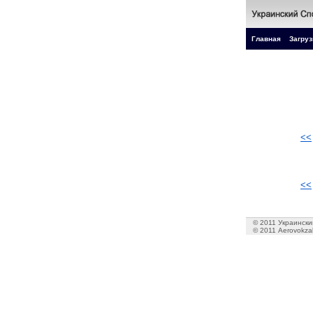
Главная
Загруз
<<
<<
© 2011 Украинский
© 2011 Aerovokzal