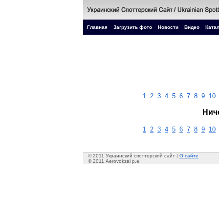
Главная
Загрузить фото
Новости
Видео
Катал
1
2
3
4
5
6
7
8
9
10
Нич
1
2
3
4
5
6
7
8
9
10
© 2011 Украинский споттерский сайт |
О сайте
© 2011 Aerovokzal p.e.