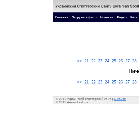
Главная
Загрузить фото
Новости
Видео
Катал
<<
21
22
23
24
25
26
27
28
Нич
<<
21
22
23
24
25
26
27
28
© 2011 Украинский споттерский сайт |
О сайте
© 2011 Aerovokzal p.e.