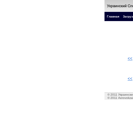
Главная
Загруз
<<
<<
© 2011 Украинский
© 2011 Aerovokzal