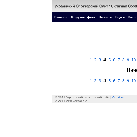
Главная
Загрузить фото
Новости
Видео
Катал
4
1
2
3
5
6
7
8
9
10
Нич
4
1
2
3
5
6
7
8
9
10
© 2011 Украинский споттерский сайт |
О сайте
© 2011 Aerovokzal p.e.