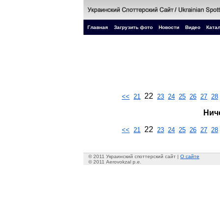
Главная
Загрузить фото
Новости
Видео
Катал
22
<<
21
23
24
25
26
27
28
Нич
22
<<
21
23
24
25
26
27
28
© 2011 Украинский споттерский сайт |
О сайте
© 2011 Aerovokzal p.e.