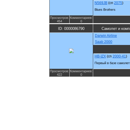
N569JB
(cn
2075
)
Blues Brothers
Просмотров:
Комментариев:
454
0
ID: 0000086790
Самолет и комп
Darwin Airline
Saab 2000
HB-IZX
(cn
2000-41
)
Первый в базе самолет
Просмотров:
Комментариев:
422
0