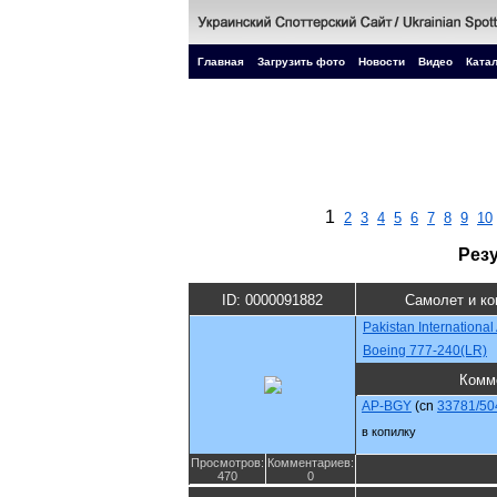
Главная
Загрузить фото
Новости
Видео
Катал
1
2
3
4
5
6
7
8
9
10
Рез
ID: 0000091882
Самолет и к
Pakistan International 
Boeing 777-240(LR)
Комм
AP-BGY
(cn
33781/50
в копилку
Просмотров:
Комментариев:
470
0