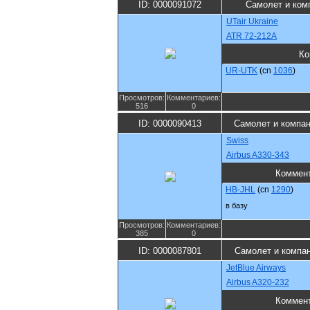
ID: 0000091072
Самолет и ком
UTair Ukraine
ATR 72-212A
Ко
UR-UTK
(cn
1036
)
Просмотров:
Комментариев:
516
0
ID: 0000090413
Самолет и компа
Swiss
Airbus A330-343
Коммен
HB-JHL
(cn
1290
)
в базу
Просмотров:
Комментариев:
385
0
ID: 0000087801
Самолет и компа
JetBlue Airways
Airbus A320-232
Коммен