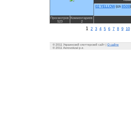
02 YELLOW
(cn
8509
)
Просмотров:
Комментариев:
523
2
1
2
3
4
5
6
7
8
9
10
© 2011 Украинский споттерский сайт |
О сайте
© 2011 Aerovokzal p.e.