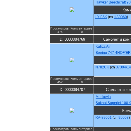
Hawker Beechcraft 9
Ком
LY-FSK
(cn
HA0060
)
Просмотров:
Комментариев:
474
0
ID: 0000084769
Самолет и ком
Kalitta Air
Boeing 747-4HQF(ER
N782CK
(cn
37304/1
Просмотров:
Комментариев:
452
0
ID: 0000084707
Самолет и ко
Moskovia
Sukhoi Superjet 100-
Комм
RA-89001
(cn
95008
)
Просмотров:
Комментариев: