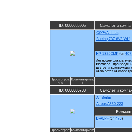
ID: 0000085905
Самолет и компа
COPA Airlines
Boeing 737-8V3(WL)
HP-1825CMP
(cn
407
Летающее доказательст
Biomuseo - произведени
цветов и конструкции 
отличается от более т
Просмотров:
Комментариев:
500
1
ID: 0000085788
Самолет и компа
Air Berlin
Airbus A330-223
Коммент
D-ALPF
(cn
476
)
Просмотров:
Комментариев: