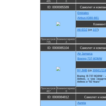
485
0
ID: 0000085589
Самолет и компа
Emirates
Airbus A380-861
Коммент
A6-EDZ
(cn
107
)
Просмотров:
Комментариев:
735
2
ID: 0000085104
Самолет и компа
Air Jamaica
Boeing 737-8Q8/W
9Y-JMB
(cn
30661/11
Boeing B-737-8Q8/W - 
Airlines, о чем свиде
Airlines и "50 Years"
Просмотров:
Комментариев:
467
0
ID: 0000084812
Самолет и ком
Aurela