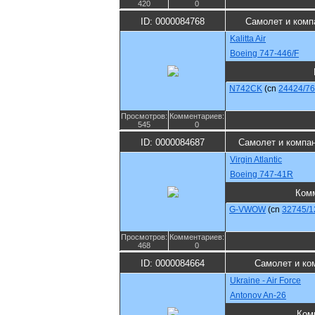
420
0
ID: 0000084768
Самолет и комп
Kalitta Air
Boeing 747-446/F
N742CK
(cn
24424/7
Просмотров:
Комментариев:
545
0
ID: 0000084687
Самолет и компа
Virgin Atlantic
Boeing 747-41R
Ком
G-VWOW
(cn
32745/1
Просмотров:
Комментариев:
468
0
ID: 0000084664
Самолет и ко
Ukraine - Air Force
Antonov An-26
Ком