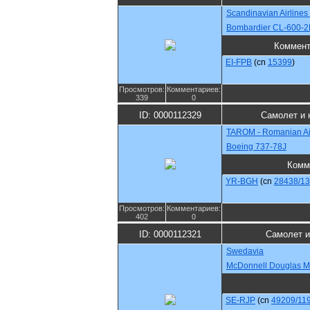
Scandinavian Airlines
Bombardier CL-600-
Коммент
EI-FPB
(cn
15399
)
Просмотров:
Комментариев:
339
0
ID: 0000112329
Самолет и 
TAROM - Romanian Air
Boeing 737-78J
Комм
YR-BGH
(cn
28438/1
Просмотров:
Комментариев:
402
0
ID: 0000112321
Самолет и
Swedavia
McDonnell Douglas M
SE-RJP
(cn
49209/11