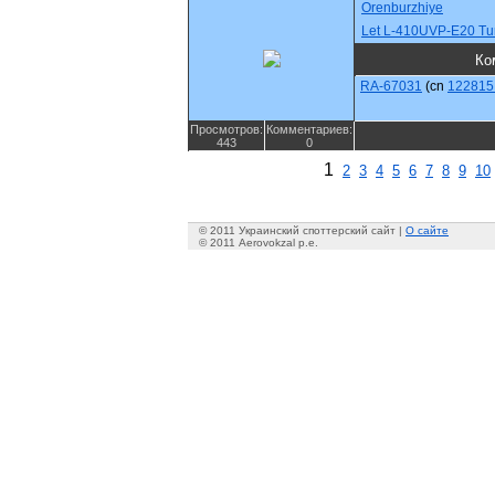
Orenburzhiye
Let L-410UVP-E20 Tur
Ко
RA-67031
(cn
122815 
Просмотров:
Комментариев:
443
0
1
2
3
4
5
6
7
8
9
10
© 2011 Украинский споттерский сайт |
О сайте
© 2011 Aerovokzal p.e.