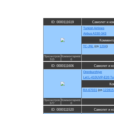
ID: 0000111619
Самолет и ко
Turkish Airlines
Airbus A330-343
Коммент
TC-JNL
(cn
1204
)
Просмотров:
Комментариев:
515
0
ID: 0000111606
Самолет и к
Orenburzhiye
Let L-410UVP-E20 Tur
Ко
RA-67031
(cn
122815 
Просмотров:
Комментариев:
577
0
ID: 0000111520
Самолет и к