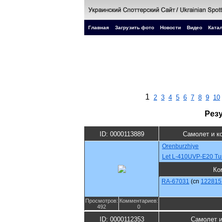
Главная
Загрузить фото
Новости
Видео
Катал
1
2
3
4
5
6
7
8
9
10
Рез
ID: 0000113889
Самолет и к
Orenburzhiye
Let L-410UVP-E20 Tur
Ко
RA-67031
(cn
122815 
Просмотров:
Комментариев:
492
0
ID: 0000112353
Самолет и