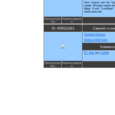
Чего только нет на "з
слева. Вторая такая же 
Volga. А вот "учебная
таких миссий.
Просмотров:
Комментариев:
733
0
ID: 0000111661
Самолет и ко
Turkish Airlines
Airbus A330-343
Коммент
TC-JNL
(cn
1204
)
Просмотров:
Комментариев:
622
0