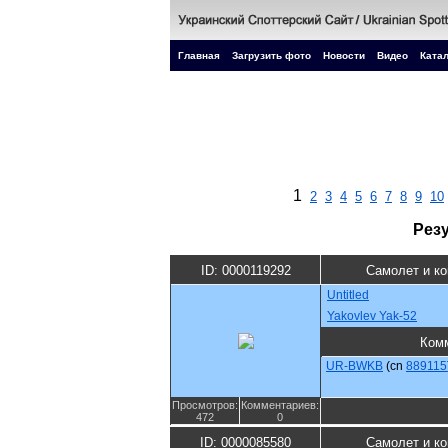
Главная
Загрузить фото
Новости
Видео
Катал
1
2
3
4
5
6
7
8
9
10
Рез
ID: 0000119292
Самолет и к
Untitled
Yakovlev Yak-52
Ком
UR-BWKB
(cn
889115
Просмотров:
Комментариев:
472
0
ID: 0000085580
Самолет и к