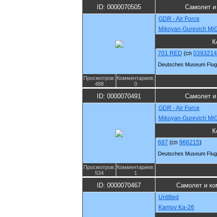
ID: 0000070505
Самолет и
GDR - Air Force
Mikoyan-Gurevich Mi
К
701 RED
(cn
0393214
Deutsches Museum Flugw
Просмотров:
Комментариев:
488
0
ID: 0000070491
Самолет и
GDR - Air Force
Mikoyan-Gurevich Mi
К
687
(cn
966215
)
Deutsches Museum Flugw
Просмотров:
Комментариев:
534
1
ID: 0000070467
Самолет и ко
Untitled
Kamov Ka-26