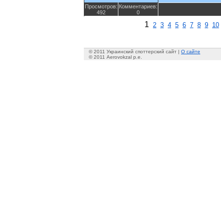
Просмотров:
Комментариев:
492
0
1
2
3
4
5
6
7
8
9
10
© 2011 Украинский споттерский сайт |
О сайте
© 2011 Aerovokzal p.e.