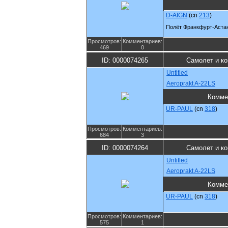
D-AIGN
(cn
213
)
Полёт Франкфурт-Аста
Просмотров:
Комментариев:
469
0
ID: 0000074265
Самолет и к
Untitled
Aeroprakt A-22LS
Комме
UR-PAUL
(cn
318
)
Просмотров:
Комментариев:
684
3
ID: 0000074264
Самолет и к
Untitled
Aeroprakt A-22LS
Комме
UR-PAUL
(cn
318
)
Просмотров:
Комментариев:
575
1