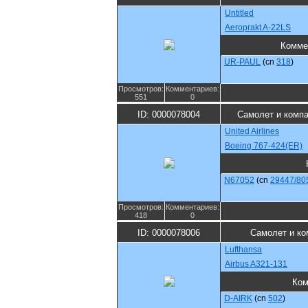
Untitled
Aeroprakt A-22LS
Комме
UR-PAUL
(cn
318
)
Просмотров:
Комментариев:
551
0
ID: 0000078004
Самолет и комп
United Airlines
Boeing 767-424(ER)
N67052
(cn
29447/80
Просмотров:
Комментариев:
418
0
ID: 0000078006
Самолет и ко
Lufthansa
Airbus A321-131
Ком
D-AIRK
(cn
502
)