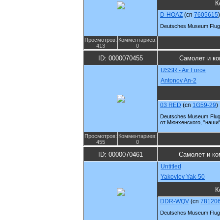
К
D-HOAZ
(cn
7605615
)
Deutsches Museum Flugw
Просмотров:
Комментариев:
413
0
ID: 0000070455
Самолет и ко
USSR - Air Force
Antonov An-2
03 RED
(cn
1G59-29
)
Deutsches Museum Flugw
от Мюнхенского, "наши" 
Просмотров:
Комментариев:
455
0
ID: 0000070461
Самолет и ко
Untitled
Yakovlev Yak-50
К
DDR-WQV
(cn
78120
Deutsches Museum Flugw