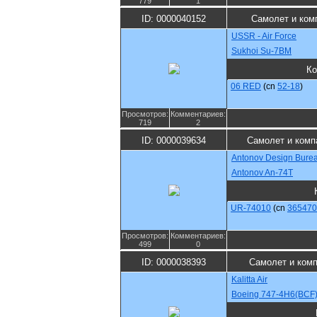
779
1
ID: 0000040152
Самолет и ком
USSR - Air Force
Sukhoi Su-7BM
Ко
06 RED
(cn
52-18
)
Просмотров:
Комментариев:
719
2
ID: 0000039634
Самолет и комп
Antonov Design Bure
Antonov An-74T
UR-74010
(cn
365470
Просмотров:
Комментариев:
499
0
ID: 0000038393
Самолет и ком
Kalitta Air
Boeing 747-4H6(BCF