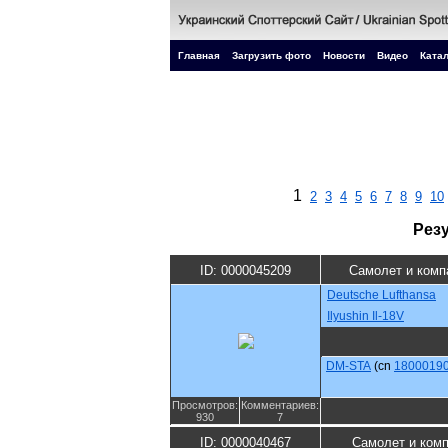
Главная
Загрузить фото
Новости
Видео
Катал
1
2
3
4
5
6
7
8
9
10
Рез
ID: 0000045209
Самолет и комп
Deutsche Lufthansa
Ilyushin Il-18V
DM-STA
(cn
1800019
Просмотров:
Комментариев:
930
7
ID: 0000040467
Самолет и ком