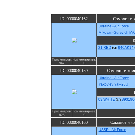
ID: 0000040162
Самолет и 
Ukraine - Air Force
Mikoyan-Gurevich M
21 RED
(cn
940AK14
)
Просмотров:
Комментариев:
947
0
ID: 0000040159
Самолет и ком
Ukraine - Air Force
Yakovlev Yak-28U
03 WHITE
(cn
893190
Просмотров:
Комментариев:
923
0
ID: 0000040160
Самолет и к
USSR - Air Force