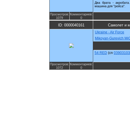
Два брата - акробата
машина для "рейса".
Просмотров:
Комментариев:
1079
0
ID: 0000040161
Самолет и 
Ukraine - Air Force
Mikoyan-Gurevich Mi
54 RED
(cn
03903103
Просмотров:
Комментариев:
1072
0