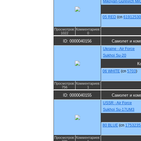
Mikoyan-Gurevich Mi
05 RED
(cn
61912530
Просмотров:
Комментариев:
1022
0
ID: 0000040156
Самолет и ком
Ukraine - Air Force
Sukhoi Su-20
К
06 WHITE
(cn
5703
)
Просмотров:
Комментариев:
756
1
ID: 0000040155
Самолет и ком
USSR - Air Force
Sukhoi Su-17UM3
80 BLUE
(cn
1753235
Просмотров:
Комментариев: