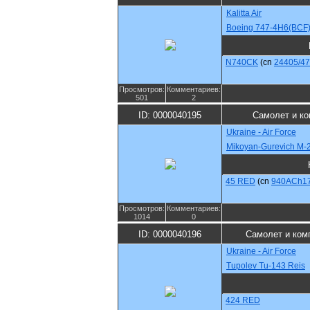
Kalitta Air
Boeing 747-4H6(BCF
N740CK
(cn
24405/4
Просмотров:
Комментариев:
501
2
ID: 0000040195
Самолет и к
Ukraine - Air Force
Mikoyan-Gurevich M-
45 RED
(cn
940ACh1
Просмотров:
Комментариев:
1014
0
ID: 0000040196
Самолет и ком
Ukraine - Air Force
Tupolev Tu-143 Reis
424 RED