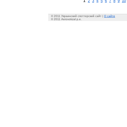
1
2
3
4
5
6
7
8
9
10
© 2011 Украинский споттерский сайт |
О сайте
© 2011 Aerovokzal p.e.