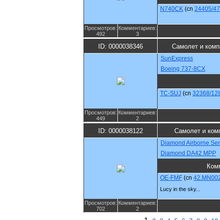
N740CK
(cn
24405/4
Просмотров:
Комментариев:
492
3
ID: 0000038346
Самолет и комп
SunExpress
Boeing 737-8CX
TC-SUJ
(cn
32368/12
Просмотров:
Комментариев:
449
2
ID: 0000038122
Самолет и ком
Diamond Airborne Se
Diamond DA42 MPP
Ком
OE-FMF
(cn
42.MN00
Lucy in the sky...
Просмотров:
Комментариев:
702
2