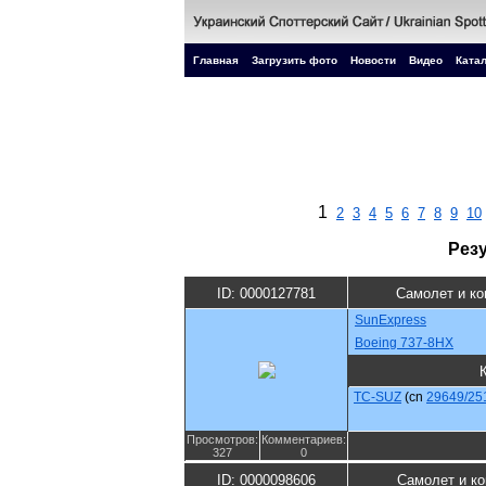
Главная
Загрузить фото
Новости
Видео
Катал
1
2
3
4
5
6
7
8
9
10
Рез
ID: 0000127781
Самолет и ко
SunExpress
Boeing 737-8HX
TC-SUZ
(cn
29649/25
Просмотров:
Комментариев:
327
0
ID: 0000098606
Самолет и к