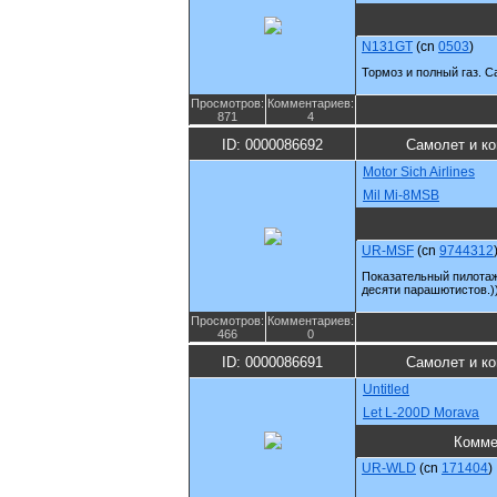
N131GT
(cn
0503
)
Тормоз и полный газ. С
Просмотров:
Комментариев:
871
4
ID: 0000086692
Самолет и к
Motor Sich Airlines
Mil Mi-8MSB
UR-MSF
(cn
9744312
Показательный пилотаж
десяти парашютистов.)
Просмотров:
Комментариев:
466
0
ID: 0000086691
Самолет и к
Untitled
Let L-200D Morava
Комме
UR-WLD
(cn
171404
)