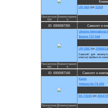
Комме
UR-ABA
(cn
3260
)
Просмотров:
Комментариев:
599
0
ID: 0000087355
Самолет и ко
Ukraine International A
Boeing 737-548
UR-GBE
(cn
24968/1
Самолёт для лилипуто
класса) прибыл из сказ
Просмотров:
Комментариев:
941
6
ID: 0000087166
Самолет и компа
Kupol
Antonov An-74-200
EK-74045
(cn
365470
Просмотров:
Комментариев: