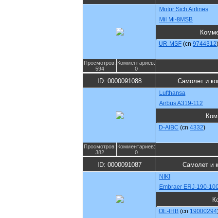
Motor Sich Airlines
Mil Mi-8MSB
Комме
UR-MSF
(cn
9744312
Просмотров:
Комментариев:
594
0
ID: 0000091088
Самолет и ко
Lufthansa
Airbus A319-112
Ком
D-AIBC
(cn
4332
)
Просмотров:
Комментариев:
382
0
ID: 0000091087
Самолет и 
NIKI
Embraer ERJ-190-10
К
OE-IHB
(cn
19000294