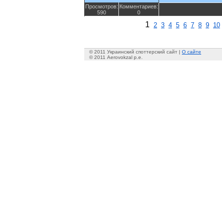
Просмотров:
Комментариев:
590
0
1
2
3
4
5
6
7
8
9
10
© 2011 Украинский споттерский сайт |
О сайте
© 2011 Aerovokzal p.e.