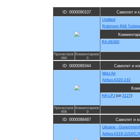
ID: 0000090107
Самолет и 
Untitled
Robinson R66 Turbin
Комментар
RA-06360
Просмотров:
Комментариев:
666
0
ID: 0000089344
Самолет и ко
Wizz Air
Airbus A320-232
Ком
HA-LPJ
(cn
3127
)
Просмотров:
Комментариев:
806
0
ID: 0000088487
Самолет и к
Ukraine - Government
Airbus A319-115X(CJ)