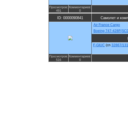
Просмотров:
Комментариев:
491
0
ID: 0000090841
Самолет и ком
Air France Cargo
Boeing 747-428F(SC
F-GIUC
(cn
32867/13
Просмотров:
Комментариев:
516
0