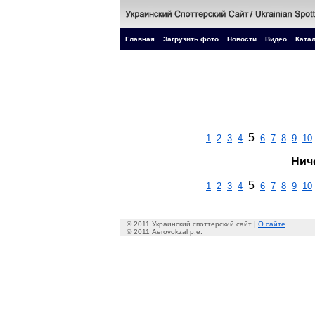
Главная
Загрузить фото
Новости
Видео
Катал
5
1
2
3
4
6
7
8
9
10
Нич
5
1
2
3
4
6
7
8
9
10
© 2011 Украинский споттерский сайт |
О сайте
© 2011 Aerovokzal p.e.