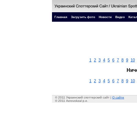
Главная
Загрузить фото
Новости
Видео
Катал
1
2
3
4
5
6
7
8
9
10
Нич
1
2
3
4
5
6
7
8
9
10
© 2011 Украинский споттерский сайт |
О сайте
© 2011 Aerovokzal p.e.