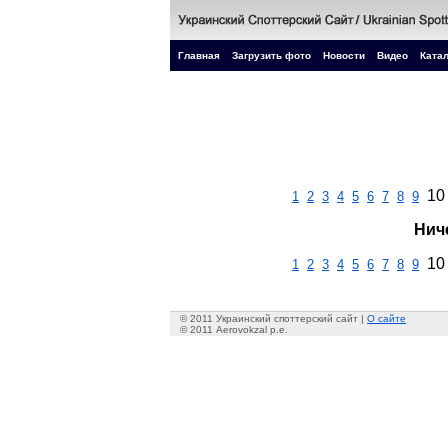
Главная
Загрузить фото
Новости
Видео
Катал
10
1
2
3
4
5
6
7
8
9
Нич
10
1
2
3
4
5
6
7
8
9
© 2011 Украинский споттерский сайт |
О сайте
© 2011 Aerovokzal p.e.