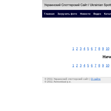
Главная
Загрузить фото
Новости
Видео
Катал
1
2
3
4
5
6
7
8
9
10
Нич
1
2
3
4
5
6
7
8
9
10
© 2011 Украинский споттерский сайт |
О сайте
© 2011 Aerovokzal p.e.