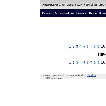
Главная
Загрузить фото
Новости
Видео
Катал
10
1
2
3
4
5
6
7
8
9
Нич
10
1
2
3
4
5
6
7
8
9
© 2011 Украинский споттерский сайт |
О сайте
© 2011 Aerovokzal p.e.