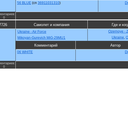
56 BLUE
(cn
36911031310
)
D
ентариев:
0
7726
Самолет и компания
Где и ког
Ozernoye - Z
Ukraine - Air Force
Ukraine
,
О
Mikoyan-Gurevich MiG-29MU1
Комментарий
Автор
06 WHITE
D
ентариев:
0