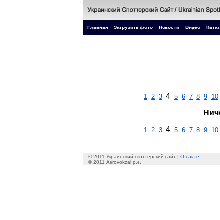
Главная
Загрузить фото
Новости
Видео
Катал
4
1
2
3
5
6
7
8
9
10
Нич
4
1
2
3
5
6
7
8
9
10
© 2011 Украинский споттерский сайт |
О сайте
© 2011 Aerovokzal p.e.