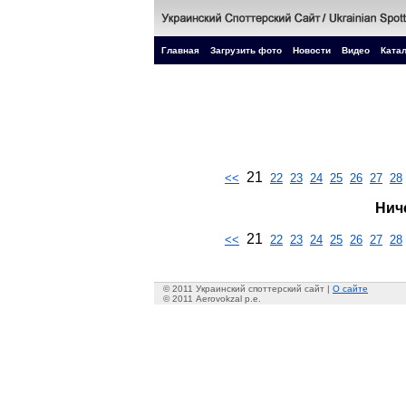
Главная
Загрузить фото
Новости
Видео
Катал
21
<<
22
23
24
25
26
27
28
Нич
21
<<
22
23
24
25
26
27
28
© 2011 Украинский споттерский сайт |
О сайте
© 2011 Aerovokzal p.e.