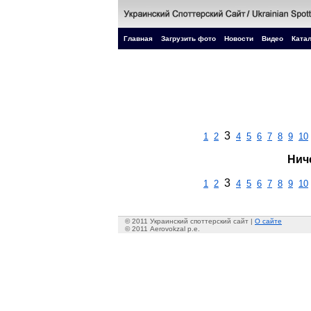
Главная
Загрузить фото
Новости
Видео
Катал
3
1
2
4
5
6
7
8
9
10
Нич
3
1
2
4
5
6
7
8
9
10
© 2011 Украинский споттерский сайт |
О сайте
© 2011 Aerovokzal p.e.