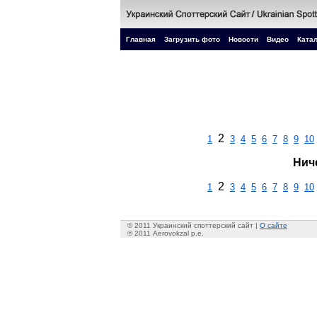
Главная
Загрузить фото
Новости
Видео
Катал
2
1
3
4
5
6
7
8
9
10
Нич
2
1
3
4
5
6
7
8
9
10
© 2011 Украинский споттерский сайт |
О сайте
© 2011 Aerovokzal p.e.