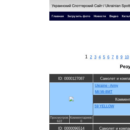
Главная
Загрузить фото
Новости
Видео
Катал
1
2
3
4
5
6
7
8
9
10
Рез
ID: 0000127087
Самолет и комп
Ukraine - Army
Mil Mi-8MT
Коммен
59 YELLOW
Просмотров:
Комментариев:
622
0
ID: 0000096514
Самолет и компа