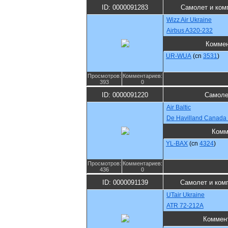
ID: 0000091283
Самолет и ком
Wizz Air Ukraine
Airbus A320-232
Коммен
UR-WUA
(cn
3531
)
Просмотров:
Комментариев:
393
0
ID: 0000091220
Самоле
Air Baltic
De Havilland Canada
Комм
YL-BAX
(cn
4324
)
Просмотров:
Комментариев:
436
0
ID: 0000091139
Самолет и ком
UTair Ukraine
ATR 72-212A
Коммен