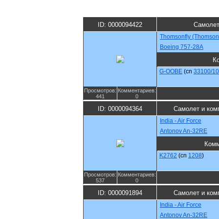
ID: 0000094422
Самолет
Thomsonfly (Thomson
Boeing 757-28A
К
G-OOBE
(cn
33100/1
Просмотров:
Комментариев:
441
0
ID: 0000094364
Самолет и ком
India - Air Force
Antonov An-32RE
Комм
K2762
(cn
1208
)
Просмотров:
Комментариев:
537
0
ID: 0000091894
Самолет и ком
India - Air Force
Antonov An-32RE