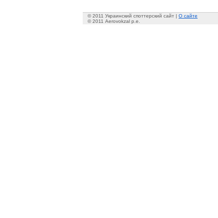
© 2011 Украинский споттерский сайт |
О сайте
© 2011 Aerovokzal p.e.