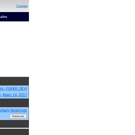
Translate
сайте
iev - (UKKK / IEV)
e
,
Март 14, 2017
Vitaliy Nesenyuk