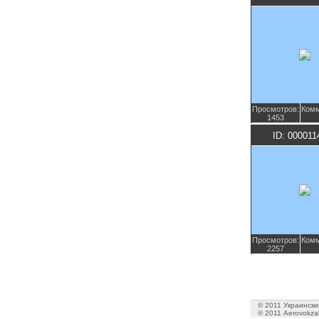
Просмотров:
Комм
1453
ID: 000011
Просмотров:
Комм
2257
© 2011 Украинский
© 2011 Aerovokzal