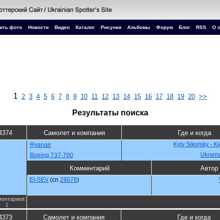
ить фото
Новости
Видео
Каталог
Рисунки
Альбомы
Форум
Блог
RSS
О 
1
2
3
4
5
6
7
8
9
10
11
12
13
14
15
16
17
18
19
20
>>
Результаты поиска
4374
Самолет и компания
Где и когда
Kyiv Sikorsky - K
Ryanair
Ukrain
Boeing 737-700
Комментарий
Автор
EI-SEV
(cn
29078
)
ентариев:
1
4373
Самолет и компания
Где и когда