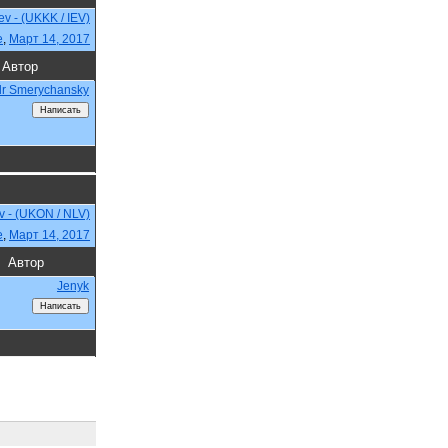
iev - (UKKK / IEV)
e
,
Март 14, 2017
Автор
dr Smerychansky
v - (UKON / NLV)
e
,
Март 14, 2017
Автор
Jenyk