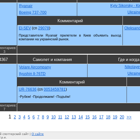
Kyiv Sikorsky - K
Ryanair
Ukrain
Boeing 737-700
Комментарий
EI-SEV
(cn
29078
)
Oleksan
Представители Ryanair прилетели в Киев объявить выход
компании на украинский рынок.
ентариев:
3
4367
Самолет и компания
Где и когда
Nikolaye
Volare Aircompany
Ukrain
Ilyushin Il-76TD
Комментарий
UR-76636
(cn
0053459781
)
-Рубеж! -Продолжаем! -Подъём!
ентариев:
7
1
2
3
4
5
6
7
8
9
10
11
12
13
14
15
16
17
18
19
20
>>
 споттерский сайт |
О сайте
 p.e.