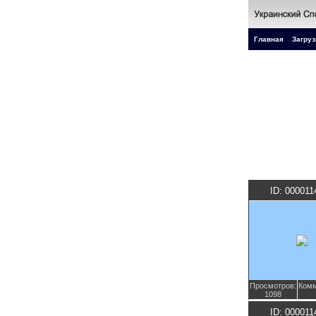
Главная
Загруз
ID: 000011
Просмотров:
Комм
1098
ID: 000011