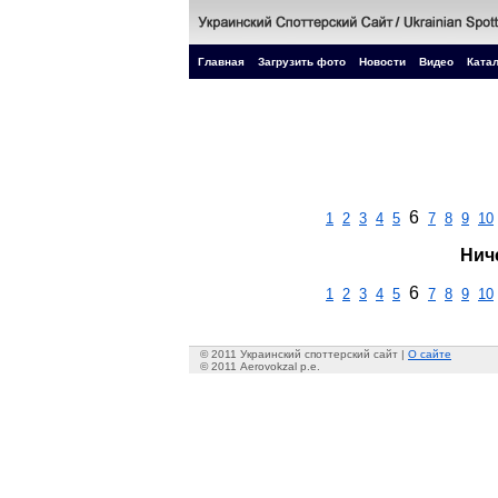
Главная
Загрузить фото
Новости
Видео
Катал
6
1
2
3
4
5
7
8
9
10
Нич
6
1
2
3
4
5
7
8
9
10
© 2011 Украинский споттерский сайт |
О сайте
© 2011 Aerovokzal p.e.