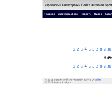
Главная
Загрузить фото
Новости
Видео
Катал
4
1
2
3
5
6
7
8
9
10
Нич
4
1
2
3
5
6
7
8
9
10
© 2011 Украинский споттерский сайт |
О сайте
© 2011 Aerovokzal p.e.