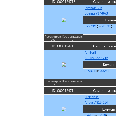
ID: 0000124718
Самолет и ко
Ryanair Sun
Boeing 737-8AS
Комме
SP-RSS
(cn
44835
)
Просмотров:
Комментариев:
299
0
ID: 0000124713
Самолет и ко
Air Berlin
Airbus A320-216
Коммен
D-ABZI
(cn
3328
)
Просмотров:
Комментариев:
312
0
ID: 0000124714
Самолет и ко
Lufthansa
Airbus A319-114
Коммент
D-AILB
(cn
610
)