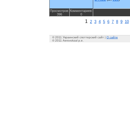
Просмотров:
Комментариев:
396
0
1
2
3
4
5
6
7
8
9
10
© 2011 Украинский споттерский сайт |
О сайте
© 2011 Aerovokzal p.e.