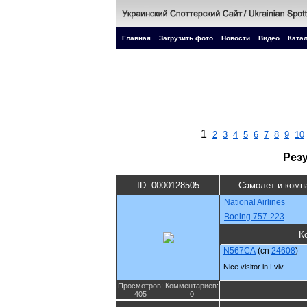
Главная
Загрузить фото
Новости
Видео
Катал
1
2
3
4
5
6
7
8
9
10
Рез
ID: 0000128505
Самолет и комп
National Airlines
Boeing 757-223
К
N567CA
(cn
24608
)
Nice visitor in Lviv.
Просмотров:
Комментариев:
405
0