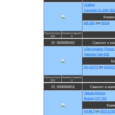
Untitled
Canadair CL-600-2B1
Коммен
HB-JRG
(cn
5659
)
Просмотров:
Комментариев:
368
0
ID: 0000085402
Самолет и ко
UTair Aviation (Tulpar 
Yakovlev Yak-42D
Ко
RA-42373
(cn
452042
Просмотров:
Комментариев:
389
0
ID: 0000084916
Самолет и ком
Yakutia Airlines
Boeing 737-760
Комм
VQ-BLT
(cn
30271/74