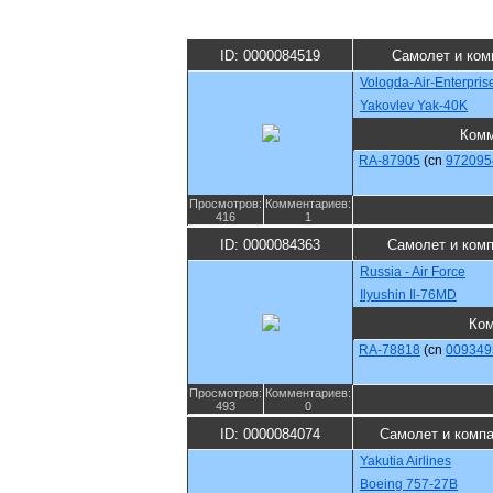
ID: 0000084519
Самолет и ком
Vologda-Air-Enterpris
Yakovlev Yak-40K
Комм
RA-87905
(cn
972095
Просмотров:
Комментариев:
416
1
ID: 0000084363
Самолет и ком
Russia - Air Force
Ilyushin Il-76MD
Ко
RA-78818
(cn
009349
Просмотров:
Комментариев:
493
0
ID: 0000084074
Самолет и комп
Yakutia Airlines
Boeing 757-27B