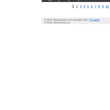
427
0
1
2
3
4
5
6
7
8
9
10
© 2011 Украинский споттерский сайт |
О сайте
© 2011 Aerovokzal p.e.