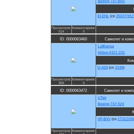
Boeing 737-8AS
EI-ENL
(cn
35037/352
Просмотров:
Комментариев:
514
0
ID: 0000063460
Самолет и комп
Lufthansa
Airbus A321-231
Ком
D-AISI
(cn
3339
)
Просмотров:
Комментариев:
900
5
ID: 0000063472
Самолет и комп
UTair
Boeing 737-524
VP-BXV
(cn
27322/26
Просмотров:
Комментариев: