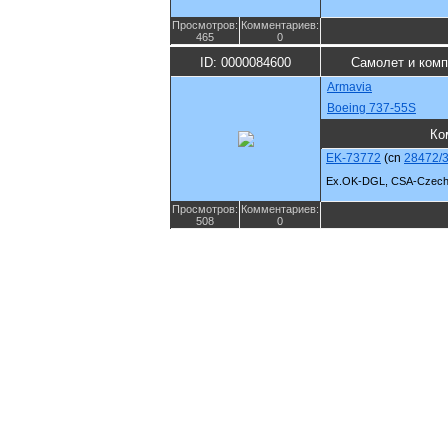
Просмотров:
Комментариев:
465
0
ID: 0000084600
Самолет и ком
Armavia
Boeing 737-55S
Ко
EK-73772
(cn
28472/
Ex.OK-DGL, CSA-Czech A
Просмотров:
Комментариев:
508
0