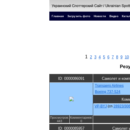
Главная
Загрузить фото
Новости
Видео
Катал
1
2
3
4
5
6
7
8
9
10
Рез
ID: 0000086091
Самолет и ком
Transaero Airlines
Boeing 737-524
Ком
VP-BYJ
(cn
28923/30
Просмотров:
Комментариев:
443
0
ID: 0000085957
Самолет 