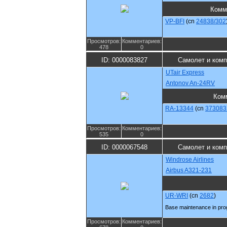
Комм
VP-BFI
(cn
24838/302
Просмотров:
Комментариев:
478
0
ID: 0000083827
Самолет и ком
UTair Express
Antonov An-24RV
Ком
RA-13344
(cn
373083
Просмотров:
Комментариев:
535
0
ID: 0000067548
Самолет и ком
Windrose Airlines
Airbus A321-231
UR-WRI
(cn
2682
)
Base maintenance in pro
Просмотров:
Комментариев: