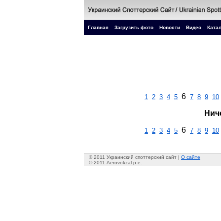
Главная
Загрузить фото
Новости
Видео
Катал
6
1
2
3
4
5
7
8
9
10
Нич
6
1
2
3
4
5
7
8
9
10
© 2011 Украинский споттерский сайт |
О сайте
© 2011 Aerovokzal p.e.