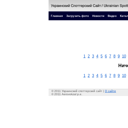
Главная
Загрузить фото
Новости
Видео
Катал
1
2
3
4
5
6
7
8
9
10
Нич
1
2
3
4
5
6
7
8
9
10
© 2011 Украинский споттерский сайт |
О сайте
© 2011 Aerovokzal p.e.