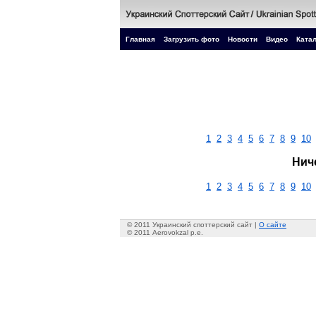
Главная
Загрузить фото
Новости
Видео
Катал
1
2
3
4
5
6
7
8
9
10
Нич
1
2
3
4
5
6
7
8
9
10
© 2011 Украинский споттерский сайт |
О сайте
© 2011 Aerovokzal p.e.