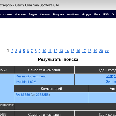
ить фото
Новости
Видео
Каталог
Рисунки
Альбомы
Форум
Блог
RSS
О 
1
2
3
4
5
6
7
8
9
10
11
12
13
14
15
16
17
18
19
20
>>
Результаты поиска
1559
Самолет и компания
Где и когд
Stuttga
Russia - Government
Germa
Ilyushin Il-62M
Комментарий
Авт
RA-86559
(cn
2153258
)
ентариев:
0
1488
Самолет и компания
Где и когд