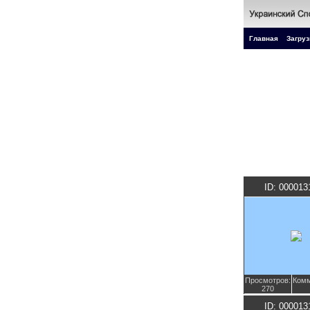
Главная
Загруз
ID: 000013
Просмотров:
Комм
270
ID: 000013