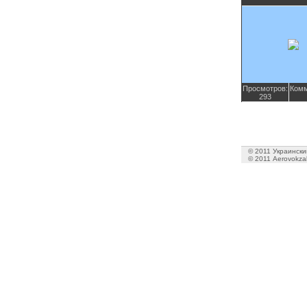
Просмотров:
Комм
293
© 2011 Украинский
© 2011 Aerovokzal