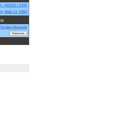
rt - (EDDS / STR)
ny
,
Май 13, 1994
ор
Torsten Maiwald