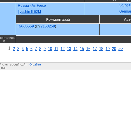
Stuttga
Russia - Air Force
Germa
Ilyushin Il-62M
Комментарий
Авт
RA-86559
(cn
2153258
)
ентариев:
0
1
2
3
4
5
6
7
8
9
10
11
12
13
14
15
16
17
18
19
20
>>
 споттерский сайт |
О сайте
 p.e.