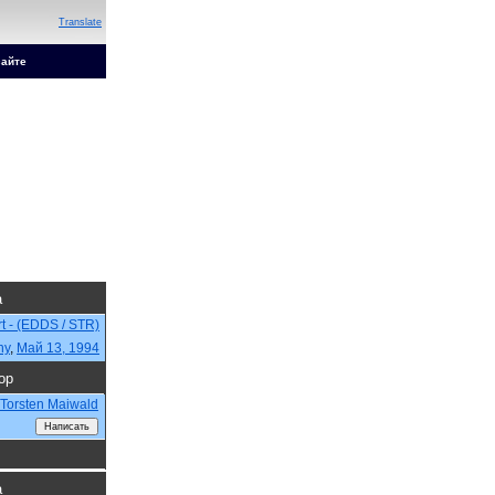
Translate
сайте
а
rt - (EDDS / STR)
ny
,
Май 13, 1994
ор
Torsten Maiwald
а