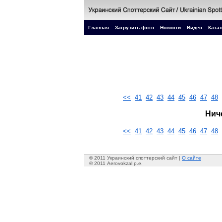
Главная
Загрузить фото
Новости
Видео
Катал
<<
41
42
43
44
45
46
47
48
Нич
<<
41
42
43
44
45
46
47
48
© 2011 Украинский споттерский сайт |
О сайте
© 2011 Aerovokzal p.e.