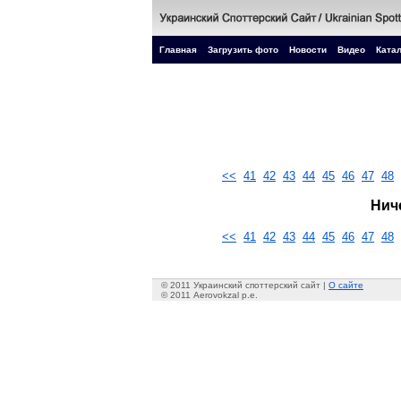
Главная
Загрузить фото
Новости
Видео
Катал
<<
41
42
43
44
45
46
47
48
Нич
<<
41
42
43
44
45
46
47
48
© 2011 Украинский споттерский сайт |
О сайте
© 2011 Aerovokzal p.e.