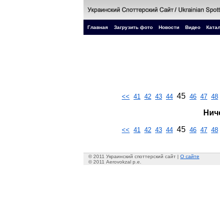
Главная
Загрузить фото
Новости
Видео
Катал
45
<<
41
42
43
44
46
47
48
Нич
45
<<
41
42
43
44
46
47
48
© 2011 Украинский споттерский сайт |
О сайте
© 2011 Aerovokzal p.e.