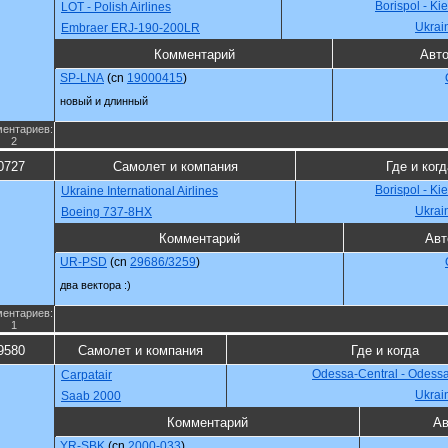
Borispol - Ki
LOT - Polish Airlines
Ukrai
Embraer ERJ-190-200LR
Комментарий
Авт
SP-LNA
(cn
19000415
)
новый и длинный
ентариев:
2
0727
Самолет и компания
Где и когд
Borispol - Ki
Ukraine International Airlines
Ukrai
Boeing 737-8HX
Комментарий
Авт
UR-PSD
(cn
29686/3259
)
два вектора :)
ентариев:
1
9580
Самолет и компания
Где и когда
Odessa-Central - Odess
Carpatair
Ukrai
Saab 2000
Комментарий
Ав
YR-SBK
(cn
2000-033
)