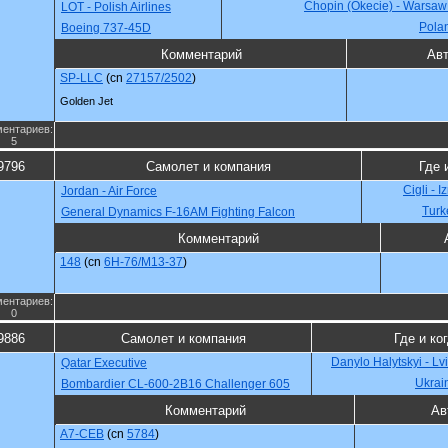
Chopin (Okecie) - Warsaw
LOT - Polish Airlines
Pola
Boeing 737-45D
Комментарий
Ав
SP-LLC
(cn
27157/2502
)
Golden Jet
ентариев:
5
9796
Самолет и компания
Где 
Cigli - I
Jordan - Air Force
Turk
General Dynamics F-16AM Fighting Falcon
Комментарий
148
(cn
6H-76/M13-37
)
ентариев:
0
9886
Самолет и компания
Где и ко
Danylo Halytskyi - Lv
Qatar Executive
Ukrai
Bombardier CL-600-2B16 Challenger 605
Комментарий
Ав
A7-CEB
(cn
5784
)