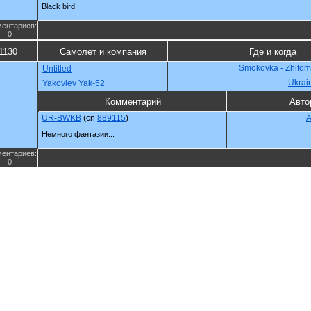
Black bird
ентариев:
0
1130
Самолет и компания
Где и когда
Smokovka - Zhitomi
Untitled
Ukrai
Yakovlev Yak-52
Комментарий
Авто
UR-BWKB
(cn
889115
)
A
Немного фантазии...
ентариев:
0