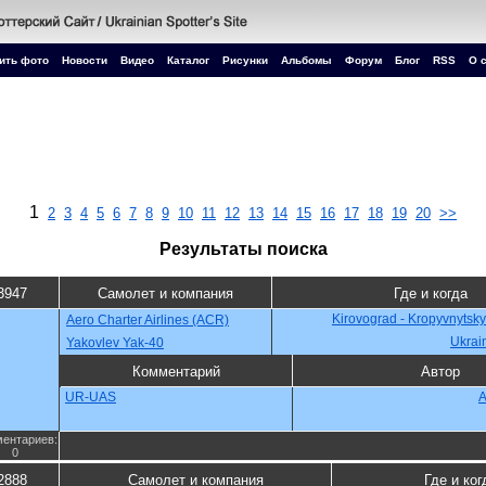
ить фото
Новости
Видео
Каталог
Рисунки
Альбомы
Форум
Блог
RSS
О 
1
2
3
4
5
6
7
8
9
10
11
12
13
14
15
16
17
18
19
20
>>
Результаты поиска
3947
Самолет и компания
Где и когда
Kirovograd - Kropyvnytsky
Aero Charter Airlines (ACR)
Ukrai
Yakovlev Yak-40
Комментарий
Автор
UR-UAS
A
ентариев:
0
2888
Самолет и компания
Где и ког