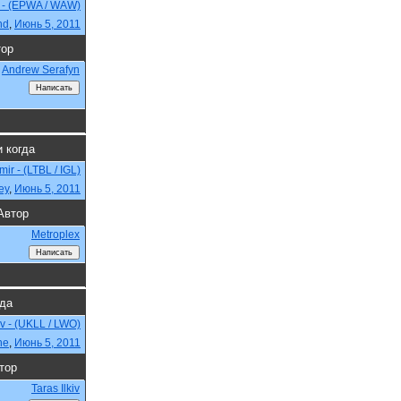
 - (EPWA / WAW)
nd
,
Июнь 5, 2011
тор
Andrew Serafyn
и когда
zmir - (LTBL / IGL)
ey
,
Июнь 5, 2011
Автор
Metroplex
гда
iv - (UKLL / LWO)
ne
,
Июнь 5, 2011
тор
Taras Ilkiv