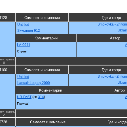
1128
Самолет и компания
Где и когда
Smokovka - Zhitomi
Untitled
Ukrai
Skyranger 912
Комментарий
Автор
LA-0941
A
Отрыв!
ентариев:
0
1100
Самолет и компания
Где и когда
Smokovka - Zhitomi
Untitled
Ukrai
Lancair Legacy 2000
Комментарий
Автор
UR-FAST
(cn
314
)
A
Проход!
ентариев:
2
0728
Самолет и компания
Где и когда