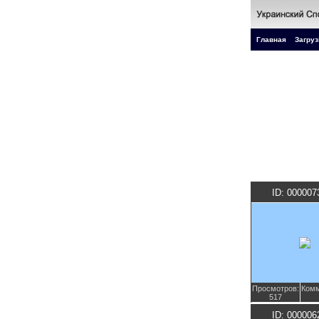
Главная
Загруз
ID: 000007
Просмотров:
Комм
517
ID: 000006