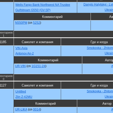
Danylo Halytskyi - Lv
Wells Fargo Bank Northwest NA Trustee
Ukrai
Gulfstream G550 (GV-SP)
Комментарий
Ав
N550PM
(cn
5252
)
ентариев:
1
1185
Самолет и компания
Где и когда
Smokovka - Zhitomi
VIN-Avia
Ukrai
Antonov An-2
Комментарий
Авто
UR-VIN
(cn
1G151-24
)
A
ентариев:
0
1127
Самолет и компания
Где и когда
Smokovka - Zhitomi
Untitled
Ukrai
Zlin Z-42MU
Комментарий
Автор
UR-LIKA
(cn
0014
)
A