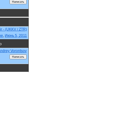
r - (UKKV / ZTR)
ne
,
Июнь 5, 2011
р
ndrey Vorontsov