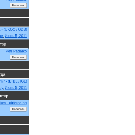
a - (UKOO / ODS)
ne
,
Июнь 5, 2011
тор
Petr Padalko
гда
zmir - (LTBL / IGL)
ey
,
Июнь 5, 2011
втор
kov - airforce-bg