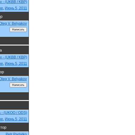
ev - (UKBB / KBP)
ne
,
Июнь 5, 2011
ор
Oleg V. Belyakov
а
ev - (UKBB / KBP)
ne
,
Июнь 5, 2011
ор
Oleg V. Belyakov
a - (UKOO / ODS)
ne
,
Июнь 5, 2011
тор
Petr Padalko