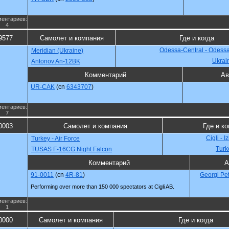
ентариев:
4
9577
Самолет и компания
Где и когда
Odessa-Central - Odess
Meridian (Ukraine)
Ukrai
Antonov An-12BK
Комментарий
Ав
UR-CAK
(cn
6343707
)
ентариев:
7
0003
Самолет и компания
Где и ко
Cigli - I
Turkey - Air Force
Turk
TUSAS F-16CG Night Falcon
Комментарий
А
91-0011
(cn
4R-81
)
Georgi Pet
Performing over more than 150 000 spectators at Cigli AB.
ентариев:
1
0000
Самолет и компания
Где и когда