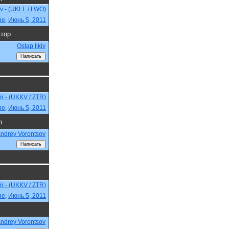
iv - (UKLL / LWO)
ne
,
Июнь 5, 2011
тор
Ostap Ilkiv
r - (UKKV / ZTR)
ne
,
Июнь 5, 2011
р
ndrey Vorontsov
r - (UKKV / ZTR)
ne
,
Июнь 5, 2011
ndrey Vorontsov