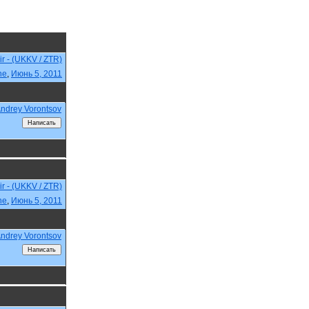
r - (UKKV / ZTR)
ne
,
Июнь 5, 2011
ndrey Vorontsov
r - (UKKV / ZTR)
ne
,
Июнь 5, 2011
ndrey Vorontsov