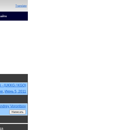
Translate
сайте
i - (UKKG / KGO)
ne
,
Июнь 5, 2011
ndrey Vorontsov
да