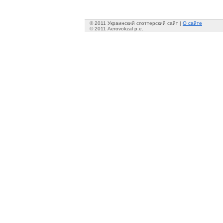
© 2011 Украинский споттерский сайт |
О сайте
© 2011 Aerovokzal p.e.