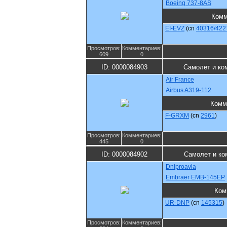
Boeing 737-8AS
Комм
EI-EVZ
(cn
40316/422
Просмотров:
Комментариев:
609
0
ID: 0000084903
Самолет и ко
Air France
Airbus A319-112
Комм
F-GRXM
(cn
2961
)
Просмотров:
Комментариев:
445
0
ID: 0000084902
Самолет и ко
Dniproavia
Embraer EMB-145EP
Ком
UR-DNP
(cn
145315
)
Просмотров:
Комментариев: