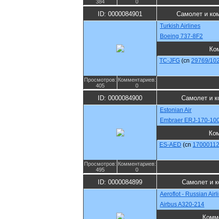
384
0
ID: 0000084901
Самолет и ко
Turkish Airlines
Boeing 737-8F2
Ко
TC-JFG
(cn
29769/10
Просмотров:
Комментариев:
405
0
ID: 0000084900
Самолет и к
Estonian Air
Embraer ERJ-170-10
Ко
ES-AED
(cn
1700011
Просмотров:
Комментариев:
495
0
ID: 0000084899
Самолет и 
Aeroflot - Russian Airl
Airbus A320-214
Комм