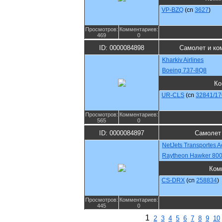
VP-BZQ
(cn
3627
)
Просмотров:
Комментариев:
469
0
ID: 0000084898
Самолет и ко
Kharkiv Airlines
Boeing 737-8Q8
Ко
UR-CLS
(cn
32841/17
Просмотров:
Комментариев:
565
0
ID: 0000084897
Самолет
NetJets Transportes A
Raytheon Hawker 80
Ком
CS-DRX
(cn
258834
)
Просмотров:
Комментариев:
445
0
1
2
3
4
5
6
7
8
9
10