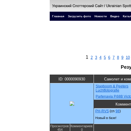
Главная
Загрузить фото
Новости
Видео
Катал
1
2
3
4
5
6
7
8
9
10
Рез
ID: 0000090930
Самолет и ком
Slagboom & Peeters
Luchtfotografie
Partenavia P.68B Vict
Коммент
PH-RVS
(cn
98
)
Новый в базе!
Просмотров:
Комментариев:
454
0