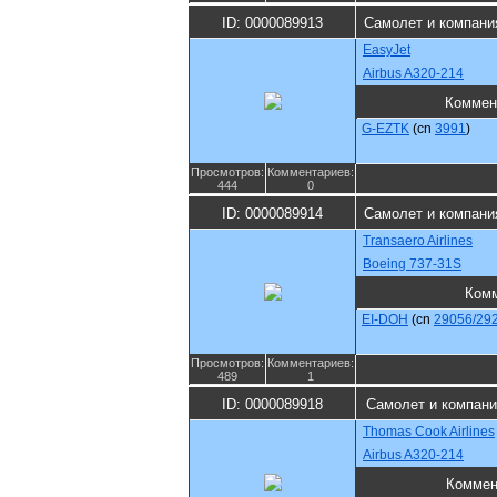
ID: 0000089913
Самолет и компани
EasyJet
Airbus A320-214
Коммен
G-EZTK
(cn
3991
)
Просмотров:
Комментариев:
444
0
ID: 0000089914
Самолет и компани
Transaero Airlines
Boeing 737-31S
Комм
EI-DOH
(cn
29056/29
Просмотров:
Комментариев:
489
1
ID: 0000089918
Самолет и компани
Thomas Cook Airlines
Airbus A320-214
Коммен