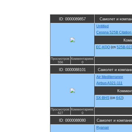
ID: 0000089857
Самолет и компа
Untitled
Cessna 525B Citation
Комм
EC-KQO
(cn
525B-02
Просмотров:
Комментариев:
556
0
ID: 0000088101
Самолет и компан
Air Mediterranee
Airbus A321-111
Коммен
SX-BHS
(cn
642
)
Просмотров:
Комментариев:
627
0
ID: 0000088080
Самолет и компани
Ryanair