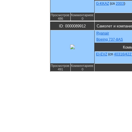
G-KKAZ
(cn
2003
)
Просмотров:
Комментариев:
486
0
ID: 0000089912
Самолет и компани
Ryanair
Boeing 737-8AS
Комм
EI-EVZ
(cn
40316/422
Просмотров:
Комментариев:
491
0