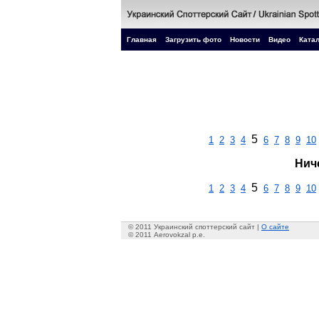
Главная
Загрузить фото
Новости
Видео
Катал
5
1
2
3
4
6
7
8
9
10
Нич
5
1
2
3
4
6
7
8
9
10
© 2011 Украинский споттерский сайт |
О сайте
© 2011 Aerovokzal p.e.