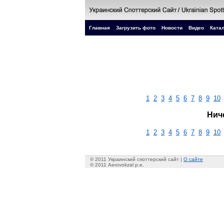
Главная
Загрузить фото
Новости
Видео
Катал
1
2
3
4
5
6
7
8
9
10
Нич
1
2
3
4
5
6
7
8
9
10
© 2011 Украинский споттерский сайт |
О сайте
© 2011 Aerovokzal p.e.