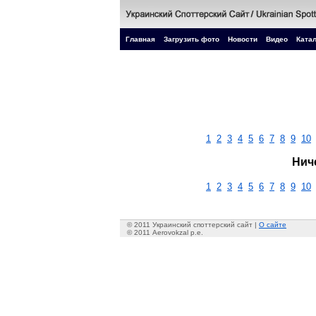
Главная
Загрузить фото
Новости
Видео
Катал
1
2
3
4
5
6
7
8
9
10
Нич
1
2
3
4
5
6
7
8
9
10
© 2011 Украинский споттерский сайт |
О сайте
© 2011 Aerovokzal p.e.