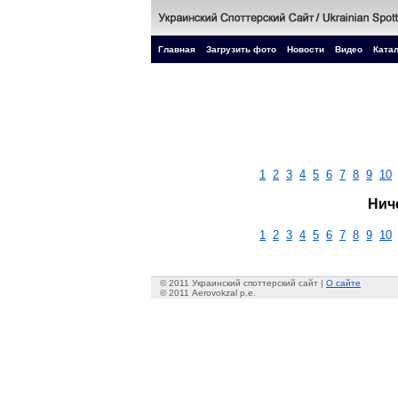
Главная
Загрузить фото
Новости
Видео
Катал
1
2
3
4
5
6
7
8
9
10
Нич
1
2
3
4
5
6
7
8
9
10
© 2011 Украинский споттерский сайт |
О сайте
© 2011 Aerovokzal p.e.