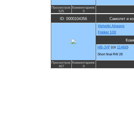
Просмотров:
Комментариев:
525
0
ID: 0000104356
Самолет и к
Helvetic Airways
Fokker 100
Ком
HB-JVF
(cn
11466
)
Short final RW 28
Просмотров:
Комментариев:
407
0