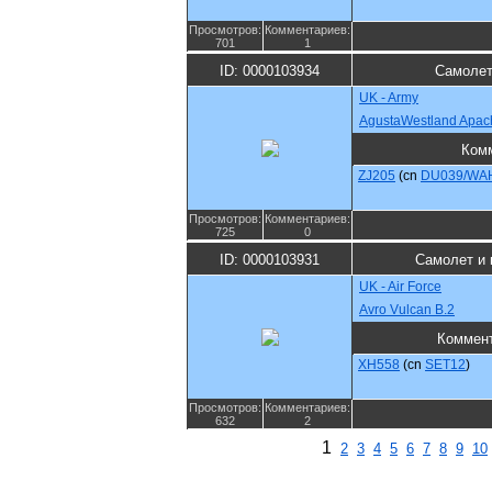
Просмотров:
Комментариев:
701
1
ID: 0000103934
Самолет
UK - Army
AgustaWestland Apac
Ком
ZJ205
(cn
DU039/WA
Просмотров:
Комментариев:
725
0
ID: 0000103931
Самолет и 
UK - Air Force
Avro Vulcan B.2
Коммен
XH558
(cn
SET12
)
Просмотров:
Комментариев:
632
2
1
2
3
4
5
6
7
8
9
10