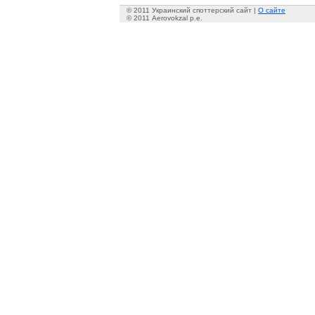
© 2011 Украинский споттерский сайт |
О сайте
© 2011 Aerovokzal p.e.