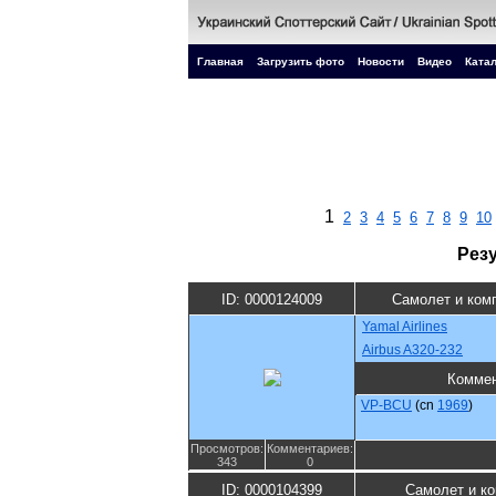
Главная
Загрузить фото
Новости
Видео
Катал
1
2
3
4
5
6
7
8
9
10
Рез
ID: 0000124009
Самолет и ком
Yamal Airlines
Airbus A320-232
Коммен
VP-BCU
(cn
1969
)
Просмотров:
Комментариев:
343
0
ID: 0000104399
Самолет и к