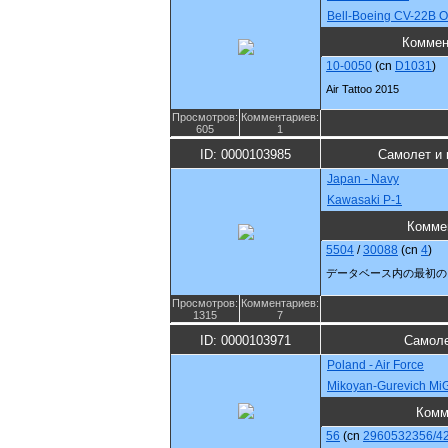
Bell-Boeing CV-22B O
Коммен
10-0050
(cn
D1031
)
Air Tattoo 2015
Просмотров:
Комментариев:
605
1
ID: 0000103985
Самолет и 
Japan - Navy
Kawasaki P-1
Комме
5504
/
30088
(cn
4
)
データベース内の最初の
Просмотров:
Комментариев:
1315
7
ID: 0000103971
Самоле
Poland - Air Force
Mikoyan-Gurevich MiG
Комм
56
(cn
2960532356/4