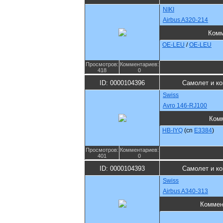
NIKI
Airbus A320-214
Комм
OE-LEU
/
OE-LEU
Просмотров:
Комментариев:
418
0
ID: 0000104396
Самолет и к
Swiss
Avro 146-RJ100
Ком
HB-IYQ
(cn
E3384
)
Просмотров:
Комментариев:
401
0
ID: 0000104393
Самолет и к
Swiss
Airbus A340-313
Коммен