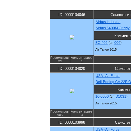
ID: 0000104046
Самолет и 
Airbus Industrie
Airbus A400M Grizzly
Коммент
EC-406
(cn
006
)
Air Tattoo 2015
Просмотров:
Комментариев:
721
1
ID: 0000104020
Самолет
USA - Air Force
Bell-Boeing CV-22B O
Коммен
10-0050
(cn
D1031
)
Air Tattoo 2015
Просмотров:
Комментариев:
905
3
ID: 0000103998
Самолет
USA - Air Force