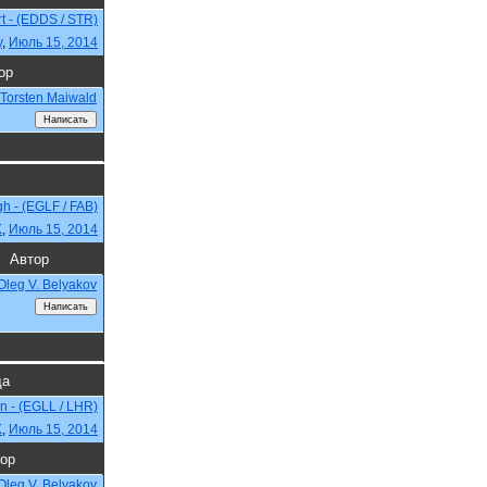
rt - (EDDS / STR)
y
,
Июль 15, 2014
ор
Torsten Maiwald
h - (EGLF / FAB)
K
,
Июль 15, 2014
Автор
Oleg V. Belyakov
да
n - (EGLL / LHR)
K
,
Июль 15, 2014
ор
Oleg V. Belyakov