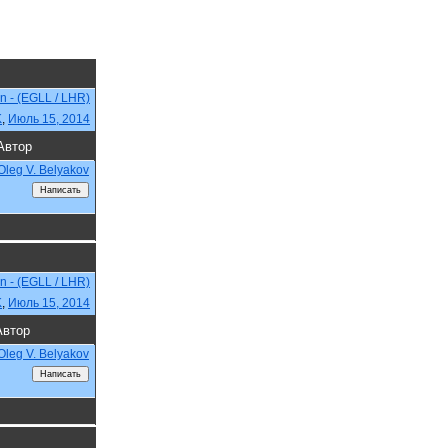
n - (EGLL / LHR)
K
,
Июль 15, 2014
Автор
Oleg V. Belyakov
n - (EGLL / LHR)
K
,
Июль 15, 2014
Автор
Oleg V. Belyakov