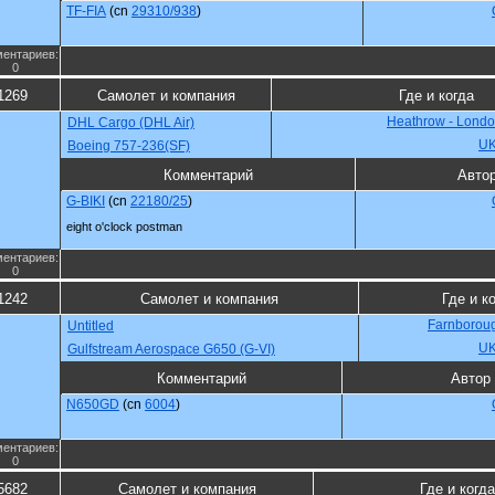
TF-FIA
(cn
29310/938
)
ентариев:
0
1269
Самолет и компания
Где и когда
Heathrow - Londo
DHL Cargo (DHL Air)
U
Boeing 757-236(SF)
Комментарий
Авто
G-BIKI
(cn
22180/25
)
eight o'clock postman
ентариев:
0
1242
Самолет и компания
Где и к
Farnboroug
Untitled
U
Gulfstream Aerospace G650 (G-VI)
Комментарий
Автор
N650GD
(cn
6004
)
ентариев:
0
5682
Самолет и компания
Где и когда