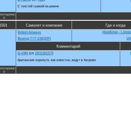
С толстой сумкой на ремне
ентариев:
0
1501
Самолет и компания
Где и когда
Heathrow - Londo
British Airways
U
Boeing 777-236(ER)
Комментарий
G-VIIN
(cn
29319/157
)
британские аэропути, как известно, ведут в Хитрово
ентариев:
0