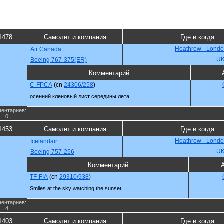
1478
Самолет и компания
Где и когда
Heathrow - Londo
Air Canada
U
Boeing 767-375(ER)
Комментарий
C-FPCA
(cn
24306/258
)
осенний кленовый лист середины лета
ентариев:
0
1453
Самолет и компания
Где и когда
Heathrow - Londo
Icelandair
U
Boeing 757-256
Комментарий
TF-FIA
(cn
29310/938
)
Smiles at the sky watching the sunset...
ентариев:
4
1403
Самолет и компания
Где и когда