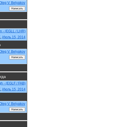
Oleg V. Belyakov
n - (EGLL / LHR)
K
,
Июль 15, 2014
р
Oleg V. Belyakov
огда
h - (EGLF / FAB)
K
,
Июль 15, 2014
Oleg V. Belyakov