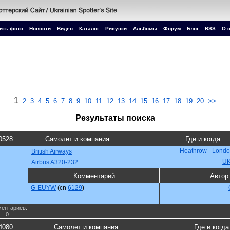
ить фото
Новости
Видео
Каталог
Рисунки
Альбомы
Форум
Блог
RSS
О 
1
2
3
4
5
6
7
8
9
10
11
12
13
14
15
16
17
18
19
20
>>
Результаты поиска
0528
Самолет и компания
Где и когда
Heathrow - Londo
British Airways
U
Airbus A320-232
Комментарий
Автор
G-EUYW
(cn
6129
)
ентариев:
0
4080
Самолет и компания
Где и когда