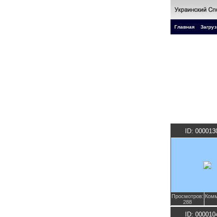
Главная
Загруз
ID: 000013
Просмотров:
Комм
288
ID: 000010