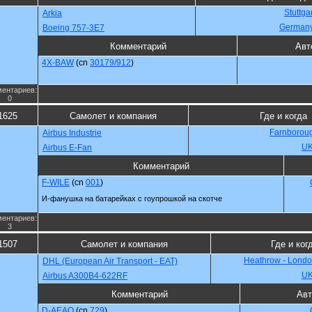
Stuttga
Arkia
German
Boeing 757-3E7
Комментарий
Авт
4X-BAW
(cn
30179/912
)
ентариев:
0
1625
Самолет и компания
Где и когда
Farnboroug
Airbus Industrie
U
Airbus E-Fan
Комментарий
F-WILE
(cn
001
)
И-фанушка на батарейках с гоупрошкой на скотче
ентариев:
3
1507
Самолет и компания
Где и ког
Heathrow - Londo
DHL (European Air Transport - EAT)
U
Airbus A300B4-622RF
Комментарий
Авт
D-AEAQ
(cn
729
)