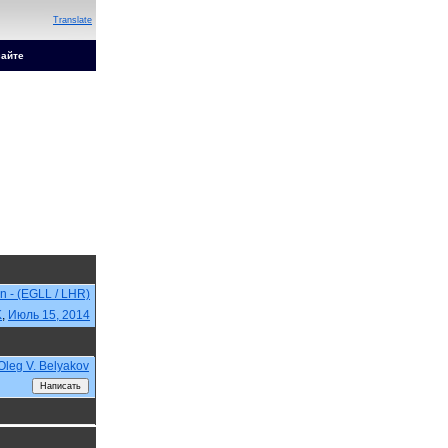
Translate
сайте
n - (EGLL / LHR)
K
,
Июль 15, 2014
Oleg V. Belyakov