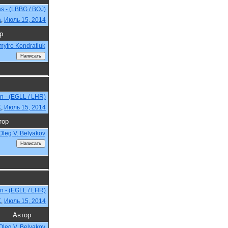
s - (LBBG / BOJ)
a
,
Июль 15, 2014
р
ytro Kondratiuk
n - (EGLL / LHR)
K
,
Июль 15, 2014
тор
Oleg V. Belyakov
n - (EGLL / LHR)
K
,
Июль 15, 2014
Автор
Oleg V. Belyakov