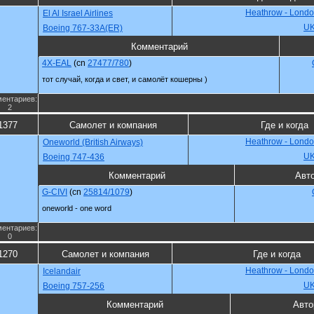
Heathrow - Londo
El Al Israel Airlines
U
Boeing 767-33A(ER)
Комментарий
4X-EAL
(cn
27477/780
)
тот случай, когда и свет, и самолёт кошерны )
ентариев:
2
1377
Самолет и компания
Где и когда
Heathrow - Londo
Oneworld (British Airways)
U
Boeing 747-436
Комментарий
Авт
G-CIVI
(cn
25814/1079
)
oneworld - one word
ентариев:
0
1270
Самолет и компания
Где и когда
Heathrow - Londo
Icelandair
U
Boeing 757-256
Комментарий
Авто