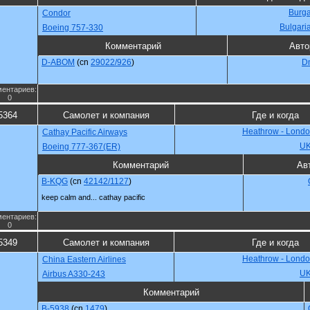
Burga
Condor
Bulgari
Boeing 757-330
Комментарий
Авто
D-ABOM
(cn
29022/926
)
Dm
ентариев:
0
5364
Самолет и компания
Где и когда
Heathrow - Londo
Cathay Pacific Airways
U
Boeing 777-367(ER)
Комментарий
Ав
B-KQG
(cn
42142/1127
)
keep calm and... cathay pacific
ентариев:
0
5349
Самолет и компания
Где и когда
Heathrow - Londo
China Eastern Airlines
U
Airbus A330-243
Комментарий
B-5938
(cn
1479
)