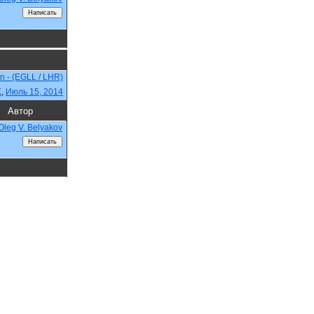
n - (EGLL / LHR)
K
,
Июль 15, 2014
Автор
Oleg V. Belyakov