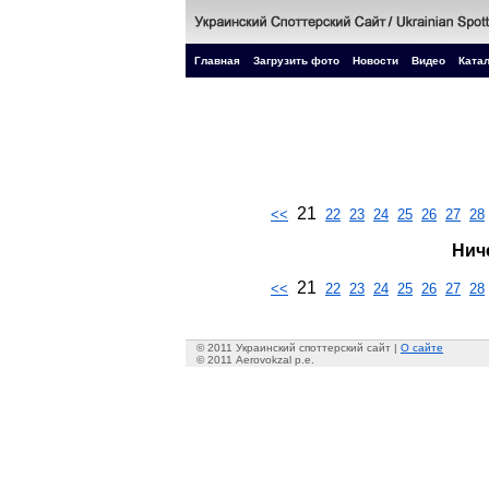
Главная
Загрузить фото
Новости
Видео
Катал
21
<<
22
23
24
25
26
27
28
Нич
21
<<
22
23
24
25
26
27
28
© 2011 Украинский споттерский сайт |
О сайте
© 2011 Aerovokzal p.e.