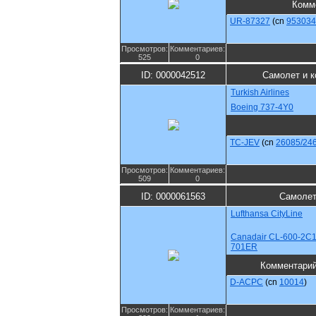
Комм
UR-87327
(cn
953034
Просмотров:
Комментариев:
525
0
ID: 0000042512
Самолет и к
Turkish Airlines
Boeing 737-4Y0
TC-JEV
(cn
26085/24
Просмотров:
Комментариев:
509
0
ID: 0000061563
Самолет
Lufthansa CityLine
Canadair CL-600-2C1
701ER
Комментари
D-ACPC
(cn
10014
)
Просмотров:
Комментариев: