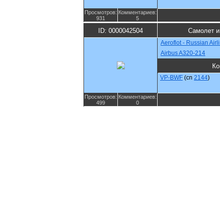
Просмотров:
Комментариев:
931
5
ID: 0000042504
Самолет и
Aeroflot - Russian Airl
Airbus A320-214
Ко
VP-BWF
(cn
2144
)
Просмотров:
Комментариев:
499
0