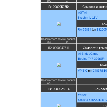
399
1
ID: 0000052754
Самолет и комп
AST Air
Ilyushin IL-18V
Ко
RA-75834
(cn
182005
Просмотров:
Комментариев:
555
0
ID: 0000047811
Самолет и комп
AirBridgeCargo
Boeing 747-329(SF)
Комм
VP-BIC
(cn
24837/810
Просмотров:
Комментариев:
725
1
ID: 0000028214
Самолет
WinAir
Cessna 525A Citation
Ко