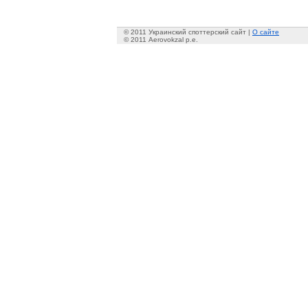
© 2011 Украинский споттерский сайт |
О сайте
© 2011 Aerovokzal p.e.