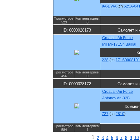
9A-DWA
(cn
525A-04
Просмотров:
Комментариев:
523
0
ID: 0000028173
Самолет и 
Croatia - Air Force
Mil Mi-171Sh Baikal
К
228
(cn
171S0008191
Просмотров:
Комментариев:
456
0
ID: 0000028172
Самолет и 
Croatia - Air Force
Antonov An-32B
Коммен
727
(cn
2810
)
Просмотров:
Комментариев:
584
1
1
2
3
4
5
6
7
8
9
10