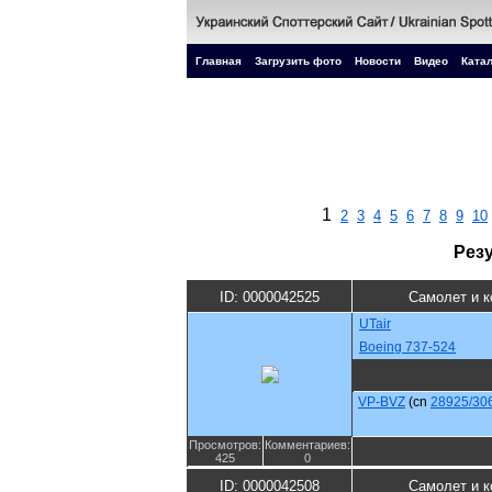
Главная
Загрузить фото
Новости
Видео
Катал
1
2
3
4
5
6
7
8
9
10
Рез
ID: 0000042525
Самолет и к
UTair
Boeing 737-524
VP-BVZ
(cn
28925/30
Просмотров:
Комментариев:
425
0
ID: 0000042508
Самолет и к