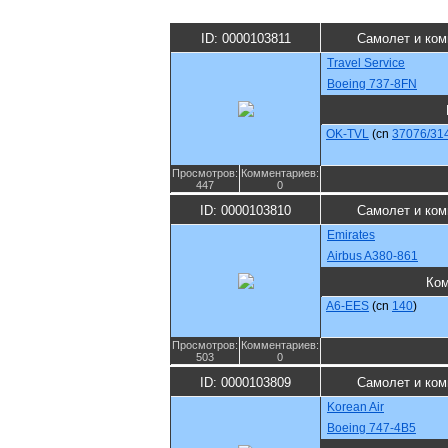
ID: 0000103811
Самолет и ком
Travel Service
Boeing 737-8FN
OK-TVL
(cn
37076/31
Просмотров:
Комментариев:
447
0
ID: 0000103810
Самолет и ком
Emirates
Airbus A380-861
Ком
A6-EES
(cn
140
)
Просмотров:
Комментариев:
503
0
ID: 0000103809
Самолет и ком
Korean Air
Boeing 747-4B5