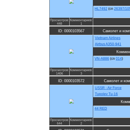
HL7492
(cn
26397/10
Просмотров:
Комментариев:
448
1
ID: 0000103567
Самолет и ком
Vietnam Airlines
Airbus A350-941
Коммен
VN-A886
(cn
014
)
Просмотров:
Комментариев:
1406
3
ID: 0000103572
Самолет и ко
USSR - Air Force
Tupolev Tu-16
Комм
44 RED
Просмотров:
Комментариев:
644
2