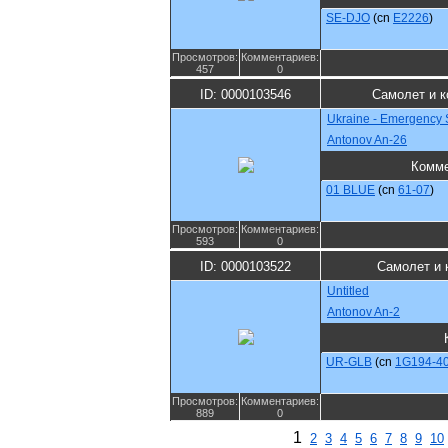
SE-DJO
(cn
E2226
)
Просмотров:
Комментариев:
457
0
ID: 0000103546
Самолет и 
Ukraine - Emergency 
Antonov An-26
Комме
01 BLUE
(cn
61-07
)
Просмотров:
Комментариев:
593
0
ID: 0000103522
Самолет и 
Untitled
Antonov An-2
UR-GLB
(cn
1G194-4
Просмотров:
Комментариев:
889
0
1
2
3
4
5
6
7
8
9
10