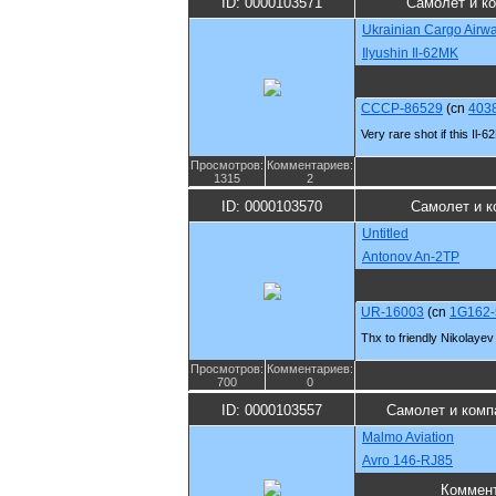
ID: 0000103571
Самолет и к
Ukrainian Cargo Airw
Ilyushin Il-62MK
CCCP-86529
(cn
403
Very rare shot if this Il-6
Просмотров:
Комментариев:
1315
2
ID: 0000103570
Самолет и к
Untitled
Antonov An-2TP
UR-16003
(cn
1G162-
Thx to friendly Nikolayev 
Просмотров:
Комментариев:
700
0
ID: 0000103557
Самолет и комп
Malmo Aviation
Avro 146-RJ85
Коммен