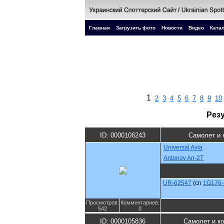
Главная
Загрузить фото
Новости
Видео
Катал
1
2
3
4
5
6
7
8
9
10
Рез
ID: 0000106243
Самолет и 
Universal Avia
Antonov An-2T
UR-62547
(cn
1G176-
Просмотров:
Комментариев:
542
0
ID: 0000105836
Самолет и к