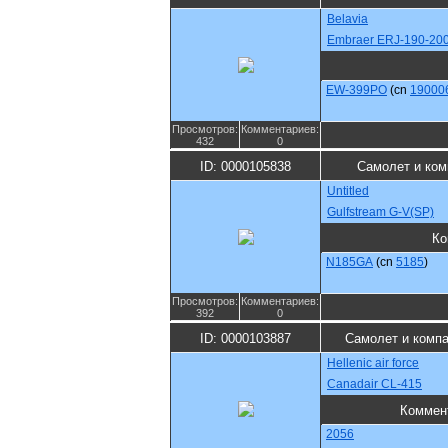
Belavia
Embraer ERJ-190-20
EW-399PO
(cn
19000
Просмотров:
Комментариев:
432
0
ID: 0000105838
Самолет и ком
Untitled
Gulfstream G-V(SP)
Ко
N185GA
(cn
5185
)
Просмотров:
Комментариев:
392
0
ID: 0000103887
Самолет и комп
Hellenic air force
Canadair CL-415
Коммен
2056