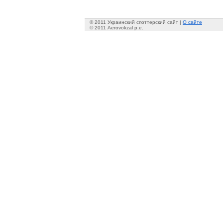
© 2011 Украинский споттерский сайт |
О сайте
© 2011 Aerovokzal p.e.