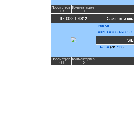
Просмотров:
Комментариев:
363
0
ID: 0000103812
Самолет и ком
Iran Air
Airbus A300B4-605R
Ком
EP-IBA
(cn
723
)
Просмотров:
Комментариев:
488
0