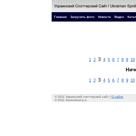
Главная
Загрузить фото
Новости
Видео
Катал
3
1
2
4
5
6
7
8
9
10
Нич
3
1
2
4
5
6
7
8
9
10
© 2011 Украинский споттерский сайт |
О сайте
© 2011 Aerovokzal p.e.