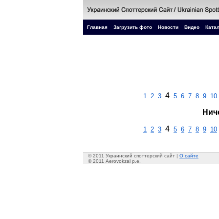
Главная
Загрузить фото
Новости
Видео
Катал
4
1
2
3
5
6
7
8
9
10
Нич
4
1
2
3
5
6
7
8
9
10
© 2011 Украинский споттерский сайт |
О сайте
© 2011 Aerovokzal p.e.