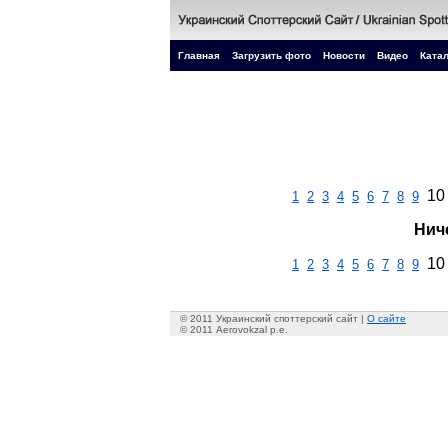
Главная
Загрузить фото
Новости
Видео
Катал
10
1
2
3
4
5
6
7
8
9
Нич
10
1
2
3
4
5
6
7
8
9
© 2011 Украинский споттерский сайт |
О сайте
© 2011 Aerovokzal p.e.