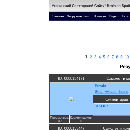
Главная
Загрузить фото
Новости
Видео
Катал
1
2
3
4
5
6
7
8
9
10
Рез
ID: 0000134171
Самолет и к
Private
Girls - Aviation theme
Комментарий
UR-LKR
Просмотров:
Комментариев:
342
0
ID: 0000133447
Самолет и ком