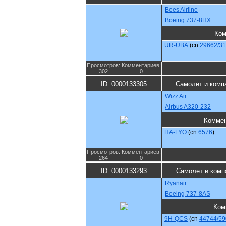
Bees Airline
Boeing 737-8HX
Ком
UR-UBA
(cn
29662/3
Просмотров:
Комментариев:
302
0
ID: 0000133305
Самолет и комп
Wizz Air
Airbus A320-232
Коммен
HA-LYO
(cn
6576
)
Просмотров:
Комментариев:
264
0
ID: 0000133293
Самолет и комп
Ryanair
Boeing 737-8AS
Ком
9H-QCS
(cn
44744/59