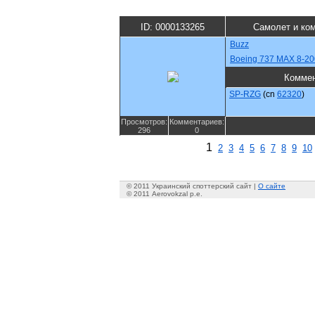
ID: 0000133265
Самолет и ко
Buzz
Boeing 737 MAX 8-20
Комме
SP-RZG
(cn
62320
)
Просмотров:
Комментариев:
296
0
1
2
3
4
5
6
7
8
9
10
© 2011 Украинский споттерский сайт |
О сайте
© 2011 Aerovokzal p.e.