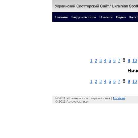
Главная
Загрузить фото
Новости
Видео
Катал
8
1
2
3
4
5
6
7
9
10
Нич
8
1
2
3
4
5
6
7
9
10
© 2011 Украинский споттерский сайт |
О сайте
© 2011 Aerovokzal p.e.